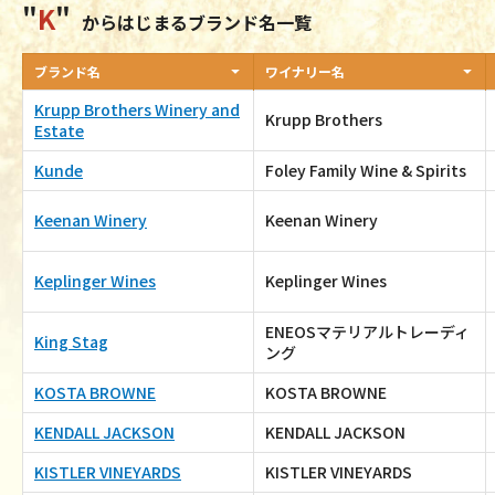
K
からはじまるブランド名一覧
ブランド名
ワイナリー名
Krupp Brothers Winery and
Krupp Brothers
Estate
Kunde
Foley Family Wine & Spirits
Keenan Winery
Keenan Winery
Keplinger Wines
Keplinger Wines
ENEOSマテリアルトレーディ
King Stag
ング
KOSTA BROWNE
KOSTA BROWNE
KENDALL JACKSON
KENDALL JACKSON
KISTLER VINEYARDS
KISTLER VINEYARDS