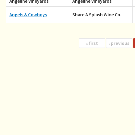
Angeline Vineyards
Angeline Vineyards
Angels & Cowboys
Share A Splash Wine Co.
«
first
‹
previous