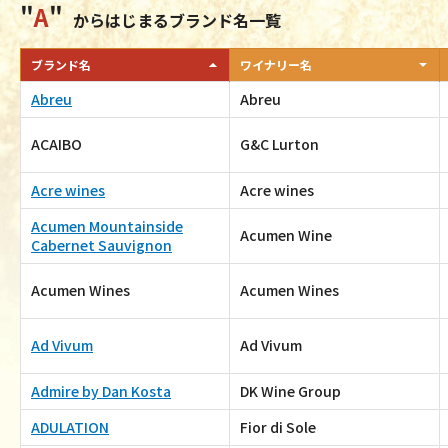
A
からはじまるブランド名一覧
ブランド名
ワイナリー名
Abreu
Abreu
ACAIBO
G&C Lurton
Acre wines
Acre wines
Acumen Mountainside
Acumen Wine
Cabernet Sauvignon
Acumen Wines
Acumen Wines
Ad Vivum
Ad Vivum
Admire by Dan Kosta
DK Wine Group
ADULATION
Fior di Sole