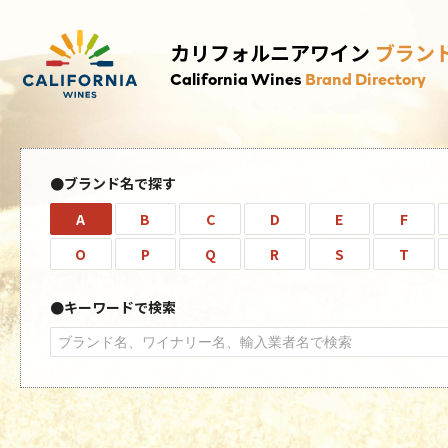
カリフォルニアワイン
ブラン
California Wines
Brand Directory
ブランド名で探す
A
B
C
D
E
F
O
P
Q
R
S
T
キーワードで検索