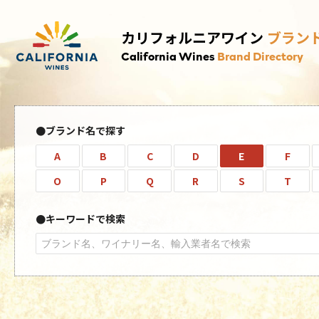
カリフォルニアワイン
ブラン
California Wines
Brand Directory
ブランド名で探す
A
B
C
D
E
F
O
P
Q
R
S
T
キーワードで検索