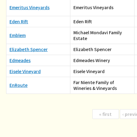
Emeritus Vineyards
Emeritus Vineyards
Eden Rift
Eden Rift
Michael Mondavi Family
Emblem
Estate
Elizabeth Spencer
Elizabeth Spencer
Edmeades
Edmeades Winery
Eisele Vineyard
Eisele Vineyard
Far Niente Family of
EnRoute
Wineries & Vineyards
«
first
‹
previ