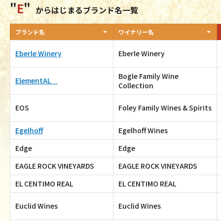
E
からはじまるブランド名一覧
ブランド名
ワイナリー名
Eberle Winery
Eberle Winery
Bogle Family Wine
ElementAL
Collection
EOS
Foley Family Wines & Spirits
Egelhoff
Egelhoff Wines
Edge
Edge
EAGLE ROCK VINEYARDS
EAGLE ROCK VINEYARDS
EL CENTIMO REAL
EL CENTIMO REAL
Euclid Wines
Euclid Wines