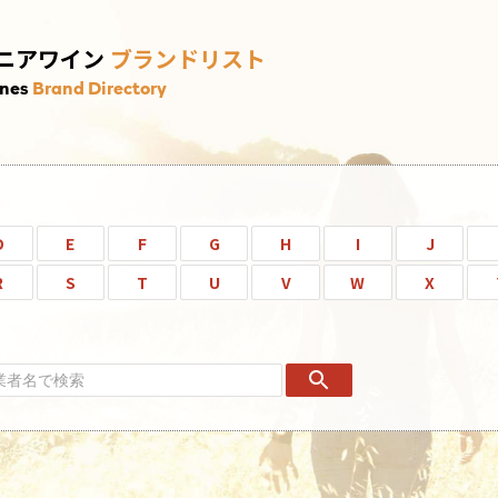
ニアワイン
ブランドリスト
ines
Brand Directory
D
E
F
G
H
I
J
R
S
T
U
V
W
X