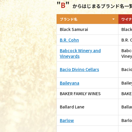
B
からはじまるブランド名一
ブランド名
ワイナ
Black Samurai
Blac
B.R. Cohn
B.R.
Babcock Winery and
Babc
Vineyards
Vine
Bacio Divino Cellars
Bacio
Baileyana
Bail
BAKER FAMILY WINES
BAKE
Ballard Lane
Balla
Barlow
Barl