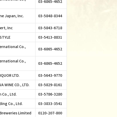
03-6865-4652
ne Japan, Inc.
03-5848-8344
rt, Inc
03-5843-6718
STYLE
03-5413-8831
ernational Co.,
03-6865-4652
ernational Co.,
03-6865-4652
IQUOR LTD.
03-5643-9770
 WINE CO., LTD.
03-5829-8161
Co., Ltd.
03-5786-3280
ing Co., Ltd.
03-3833-3541
Breweries Limited
0120-207-800