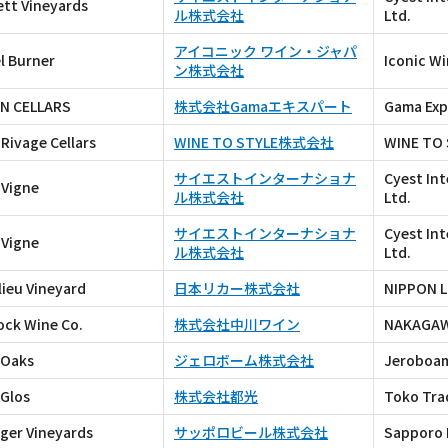
ett Vineyards
ル株式会社
Ltd.
アイコニック ワイン・ジャパ
l Burner
Iconic Wi
ン株式会社
N CELLARS
株式会社Gamaエキスパート
Gama Expe
Rivage Cellars
WINE TO STYLE株式会社
WINE TO 
サイエストインターナショナ
Cyest Int
 Vigne
ル株式会社
Ltd.
サイエストインターナショナ
Cyest Int
 Vigne
ル株式会社
Ltd.
ieu Vineyard
日本リカー株式会社
NIPPON L
ock Wine Co.
株式会社中川ワイン
NAKAGAWA
 Oaks
ジェロボーム株式会社
Jeroboam 
 Glos
株式会社都光
Toko Trad
ger Vineyards
サッポロビール株式会社
Sapporo 