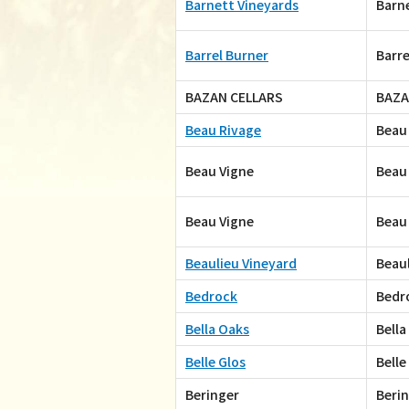
Barnett Vineyards
Barn
Barrel Burner
Barre
BAZAN CELLARS
BAZA
Beau Rivage
Beau 
Beau Vigne
Beau
Beau Vigne
Beau
Beaulieu Vineyard
Beaul
Bedrock
Bedr
Bella Oaks
Bella
Belle Glos
Belle
Beringer
Berin