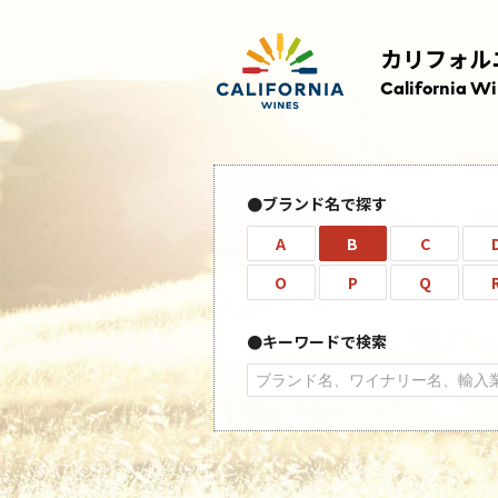
カリフォル
California W
ブランド名で探す
A
B
C
O
P
Q
キーワードで検索