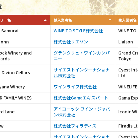
覧
リー名
輸入業者名
輸入業者名
k Samurai
WINE TO STYLE株式会社
WINE TO 
 Cohn
株式会社リエゾン
Liaison
ock Winery and
グランクリュ・ワインカンパ
Grand Cr
yards
ニー
Tokyo
サイエストインターナショナ
Cyest Int
 Divino Cellars
ル株式会社
Ltd.
eyana Winery
ワインライフ株式会社
WINELIFE
R FAMILY WINES
株式会社Gamaエキスパート
Gama Expe
アイコニック ワイン・ジャパ
rd Lane
Iconic Wi
ン株式会社
ow
株式会社フィラディス
Firadis Lt
サイエストインターナショナ
Cyest Int