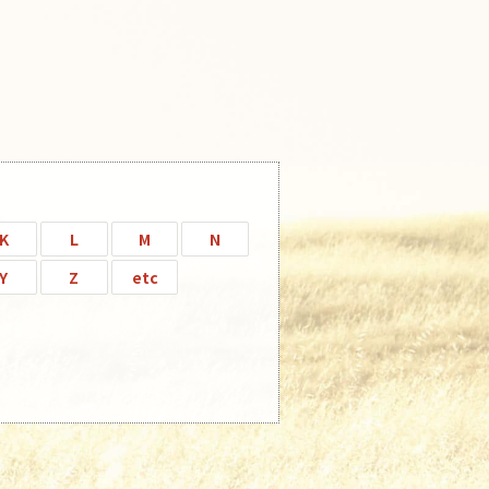
K
L
M
N
Y
Z
etc