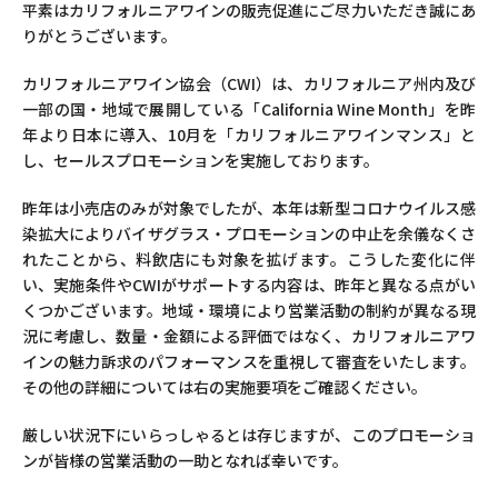
平素はカリフォルニアワインの販売促進にご尽力いただき誠にあ
りがとうございます。
カリフォルニアワイン協会（CWI）は、カリフォルニア州内及び
一部の国・地域で展開している「California Wine Month」を昨
年より日本に導入、10月を「カリフォルニアワインマンス」と
し、セールスプロモーションを実施しております。
昨年は小売店のみが対象でしたが、本年は新型コロナウイルス感
染拡大によりバイザグラス・プロモーションの中止を余儀なくさ
れたことから、料飲店にも対象を拡げます。こうした変化に伴
い、実施条件やCWIがサポートする内容は、昨年と異なる点がい
くつかございます。地域・環境により営業活動の制約が異なる現
況に考慮し、数量・金額による評価ではなく、カリフォルニアワ
インの魅力訴求のパフォーマンスを重視して審査をいたします。
その他の詳細については右の実施要項をご確認ください。
厳しい状況下にいらっしゃるとは存じますが、このプロモーショ
ンが皆様の営業活動の一助となれば幸いです。