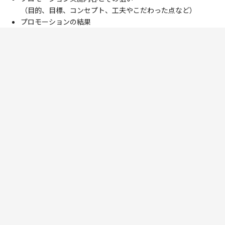
（目的、目標、コンセプト、工夫やこだわった点など）
プロモーションの結果
（期間中のカリフォルニアワイン売上における伸長、お客様
からの反応、など）
実施報告の提出がない場合は審査対象外となります。
※実施報告内容確認のため、仕入先及び輸入元に照会する場合があります。
審査結果発表
11月20日（金）以降
に、CWIからのEメール、カリフォルニアワ
インマンス特設ウェブサイト、SNS及びプレスリリースを通じて
発表いたします。表彰式は、2020年12月上旬にオンラインにて
実施の予定です。
審査及び優秀店の選出
提出いただいた実施報告書から下記の評価項目に基づき、審査を