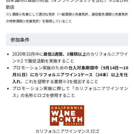
日本国内の酒類小売店（オンラインショップを含む）※1及び料
飲店
※1 酒類小売業として適切な免許（一般酒類小売業免許、通信販売酒類小売業免許
か特殊酒類小売業免許）を取得していること
参加条件
2020年10月中に
最低2週間、3種類以上
のカリフォルニアワイ
ン※2 で販促活動を実施すること
プロモーション実施のための
仕入対象期間中（9月14日～10
月31日）にカリフォルニアワイン2ケース（24本）以上を仕
入れ
、これを証明する書類※3を提出すること
プロモーション実施に際して「カリフォルニアワインマン
ス」の名称とロゴを使用すること
カリフォルニアワインマンス ロゴ